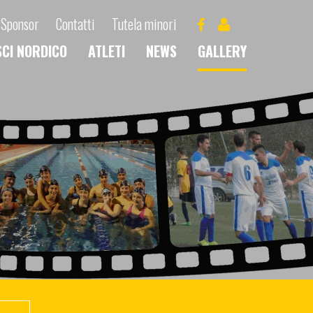
Sponsor
Contatti
Tutela minori
SCI NORDICO
ATLETI
NEWS
GALLERY