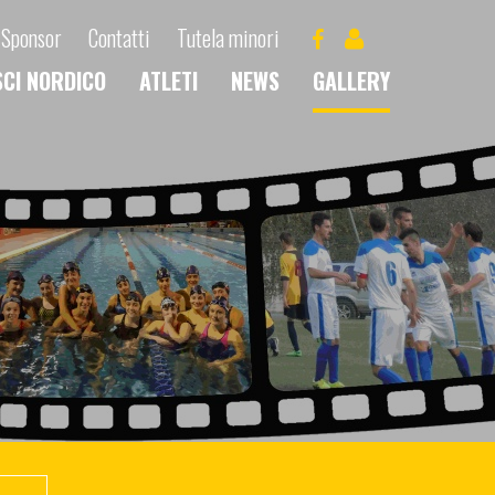
Sponsor
Contatti
Tutela minori
SCI NORDICO
ATLETI
NEWS
GALLERY