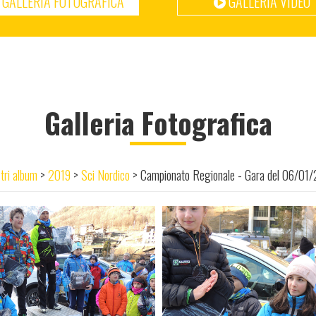
GALLERIA FOTOGRAFICA
GALLERIA VIDEO
Galleria Fotografica
stri album
>
2019
>
Sci Nordico
>
Campionato Regionale - Gara del 06/01