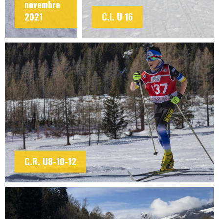
novembre
2021
C.I. U 16
C.R. U8-10-12