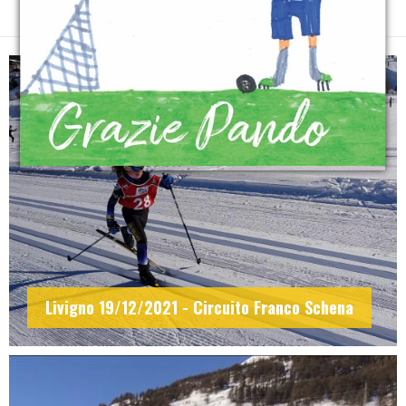
I nostri album
>
2021
>
Sci Nordico
Livigno 19/12/2021 - Circuito Franco Schena